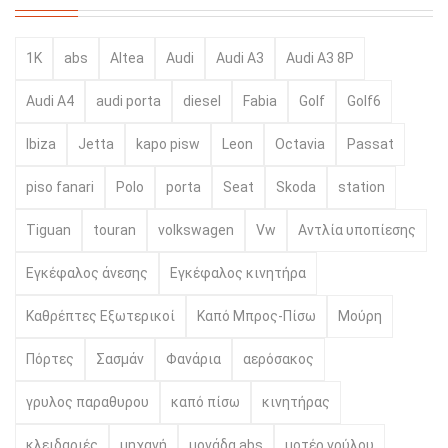
1K
abs
Altea
Audi
Audi A3
Audi A3 8P
Audi A4
audi porta
diesel
Fabia
Golf
Golf6
Ibiza
Jetta
kapo pisw
Leon
Octavia
Passat
piso fanari
Polo
porta
Seat
Skoda
station
Tiguan
touran
volkswagen
Vw
Αντλία υποπίεσης
Εγκέφαλος άνεσης
Εγκέφαλος κινητήρα
Καθρέπτες Εξωτερικοί
Καπό Μπρος-Πίσω
Μούρη
Πόρτες
Σασμάν
Φανάρια
αερόσακος
γρυλος παραθυρου
καπό πίσω
κινητήρας
κλειδαριές
μηχανή
μονάδα abs
μοτέρ γρύλου