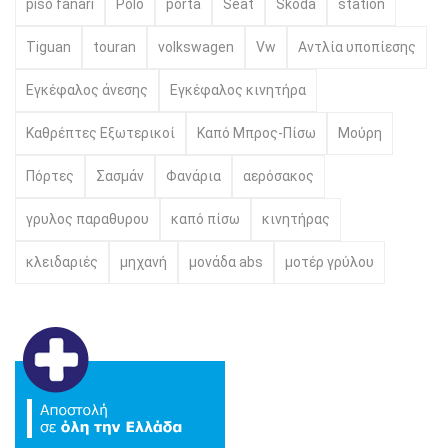
piso fanari
Polo
porta
Seat
Skoda
station
Tiguan
touran
volkswagen
Vw
Αντλία υποπίεσης
Εγκέφαλος άνεσης
Εγκέφαλος κινητήρα
Καθρέπτες Εξωτερικοί
Καπό Μπρος-Πίσω
Μούρη
Πόρτες
Σασμάν
Φανάρια
αερόσακος
γρυλος παραθυρου
καπό πίσω
κινητήρας
κλειδαριές
μηχανή
μονάδα abs
μοτέρ γρύλου