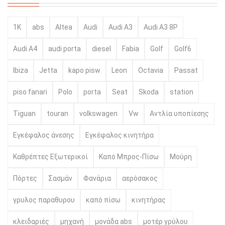
1K
abs
Altea
Audi
Audi A3
Audi A3 8P
Audi A4
audi porta
diesel
Fabia
Golf
Golf6
Ibiza
Jetta
kapo pisw
Leon
Octavia
Passat
piso fanari
Polo
porta
Seat
Skoda
station
Tiguan
touran
volkswagen
Vw
Αντλία υποπίεσης
Εγκέφαλος άνεσης
Εγκέφαλος κινητήρα
Καθρέπτες Εξωτερικοί
Καπό Μπρος-Πίσω
Μούρη
Πόρτες
Σασμάν
Φανάρια
αερόσακος
γρυλος παραθυρου
καπό πίσω
κινητήρας
κλειδαριές
μηχανή
μονάδα abs
μοτέρ γρύλου