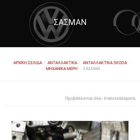
ΣΑΣΜΆΝ
ΑΡΧΙΚΉ ΣΕΛΊΔΑ
ΑΝΤΑΛΛΑΚΤΙΚΆ
ΑΝΤΑΛΛΑΚΤΙΚΆ SKODA
ΜΗΧΑΝΙΚΆ ΜΈΡΗ
ΣΑΣΜΆΝ
Προβάλλονται όλα - 6 αποτελέσματα