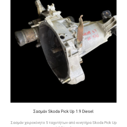
Σασμάν Skoda Pick Up 1.9 Diesel.
Σασμάν χειροκίνητο 5 ταχυτήτων από κινητήρα Skoda Pick Up