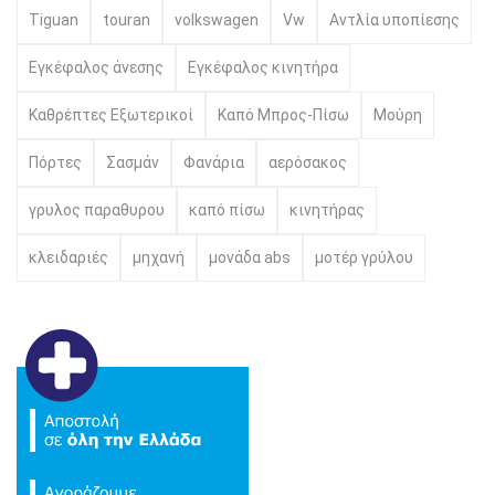
Tiguan
touran
volkswagen
Vw
Αντλία υποπίεσης
Εγκέφαλος άνεσης
Εγκέφαλος κινητήρα
Καθρέπτες Εξωτερικοί
Καπό Μπρος-Πίσω
Μούρη
Πόρτες
Σασμάν
Φανάρια
αερόσακος
γρυλος παραθυρου
καπό πίσω
κινητήρας
κλειδαριές
μηχανή
μονάδα abs
μοτέρ γρύλου