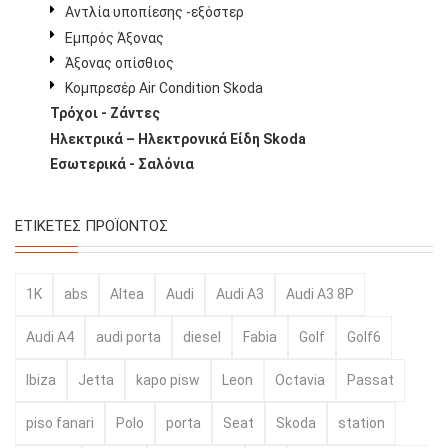
Αντλία υποπίεσης -εξόστερ
Εμπρός Άξονας
Άξονας οπίσθιος
Κομπρεσέρ Air Condition Skoda
Τρόχοι - Ζάντες
Ηλεκτρικά – Ηλεκτρονικά Είδη Skoda
Εσωτερικά - Σαλόνια
ΕΤΙΚΈΤΕΣ ΠΡΟΪΌΝΤΟΣ
1K
abs
Altea
Audi
Audi A3
Audi A3 8P
Audi A4
audi porta
diesel
Fabia
Golf
Golf6
Ibiza
Jetta
kapo pisw
Leon
Octavia
Passat
piso fanari
Polo
porta
Seat
Skoda
station