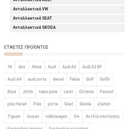
Ανταλλακτικά VW
Ανταλλακτικά SEAT
Ανταλλακτικά SKODA
ΕΤΙΚΈΤΕΣ ΠΡΟΪΌΝΤΟΣ
1K
abs
Altea
Audi
Audi A3
Audi A3 8P
Audi A4
audi porta
diesel
Fabia
Golf
Golf6
Ibiza
Jetta
kapo pisw
Leon
Octavia
Passat
piso fanari
Polo
porta
Seat
Skoda
station
Tiguan
touran
volkswagen
Vw
Αντλία υποπίεσης
Εγκέφαλος άνεσης
Εγκέφαλος κινητήρα