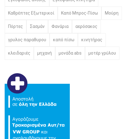
Καθρέπτες Εξωτερικοί
Καπό Μπρος-Πίσω
Μούρη
Πόρτες
Σασμάν
Φανάρια
αερόσακος
γρυλος παραθυρου
καπό πίσω
κινητήρας
κλειδαριές
μηχανή
μονάδα abs
μοτέρ γρύλου