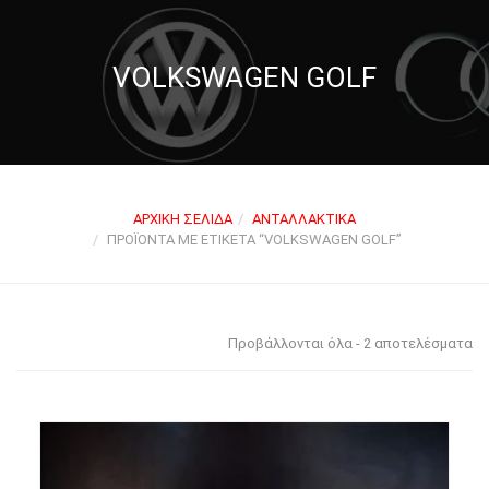
VOLKSWAGEN GOLF
ΑΡΧΙΚΉ ΣΕΛΊΔΑ
ΑΝΤΑΛΛΑΚΤΙΚΆ
ΠΡΟΪΌΝΤΑ ΜΕ ΕΤΙΚΈΤΑ “VOLKSWAGEN GOLF”
Προβάλλονται όλα - 2 αποτελέσματα