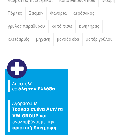
Καθρέπτες Εξωτερικοί
Καπό Μπρος-Πίσω
Μούρη
Πόρτες
Σασμάν
Φανάρια
αερόσακος
γρυλος παραθυρου
καπό πίσω
κινητήρας
κλειδαριές
μηχανή
μονάδα abs
μοτέρ γρύλου