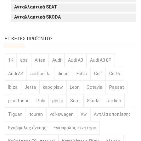
Ανταλλακτικά SEAT
Ανταλλακτικά SKODA
ΕΤΙΚΈΤΕΣ ΠΡΟΪΌΝΤΟΣ
1K
abs
Altea
Audi
Audi A3
Audi A3 8P
Audi A4
audi porta
diesel
Fabia
Golf
Golf6
Ibiza
Jetta
kapo pisw
Leon
Octavia
Passat
piso fanari
Polo
porta
Seat
Skoda
station
Tiguan
touran
volkswagen
Vw
Αντλία υποπίεσης
Εγκέφαλος άνεσης
Εγκέφαλος κινητήρα