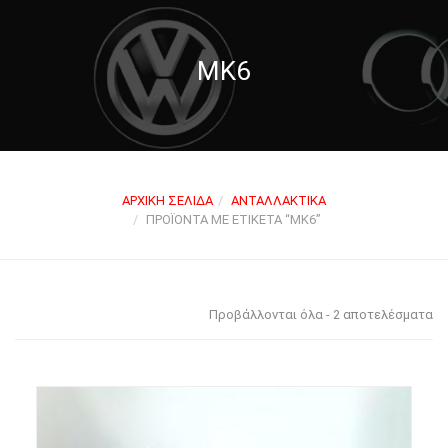
MK6
ΑΡΧΙΚΉ ΣΕΛΊΔΑ
ΑΝΤΑΛΛΑΚΤΙΚΆ
ΠΡΟΪΌΝΤΑ ΜΕ ΕΤΙΚΈΤΑ “MK6”
Προβάλλονται όλα - 2 αποτελέσματα