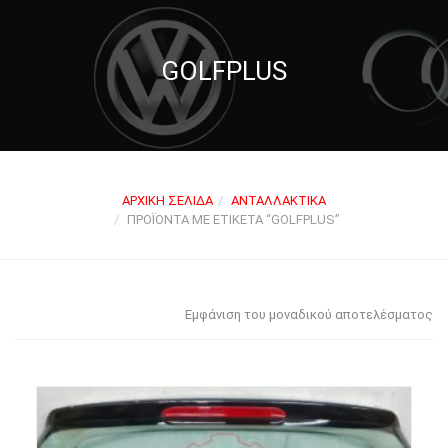
GOLFPLUS
ΑΡΧΙΚΉ ΣΕΛΊΔΑ
ΑΝΤΑΛΛΑΚΤΙΚΆ
ΠΡΟΪΌΝΤΑ ΜΕ ΕΤΙΚΈΤΑ “GOLFPLUS”
Εμφάνιση του μοναδικού αποτελέσματος