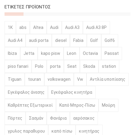
ΕΤΙΚΈΤΕΣ ΠΡΟΪΌΝΤΟΣ
1K
abs
Altea
Audi
Audi A3
Audi A3 8P
Audi A4
audi porta
diesel
Fabia
Golf
Golf6
Ibiza
Jetta
kapo pisw
Leon
Octavia
Passat
piso fanari
Polo
porta
Seat
Skoda
station
Tiguan
touran
volkswagen
Vw
Αντλία υποπίεσης
Εγκέφαλος άνεσης
Εγκέφαλος κινητήρα
Καθρέπτες Εξωτερικοί
Καπό Μπρος-Πίσω
Μούρη
Πόρτες
Σασμάν
Φανάρια
αερόσακος
γρυλος παραθυρου
καπό πίσω
κινητήρας