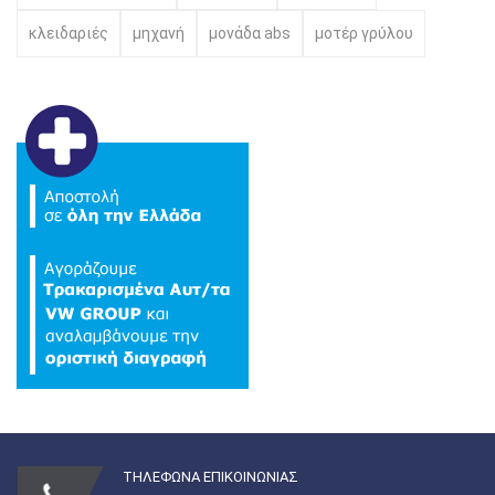
κλειδαριές
μηχανή
μονάδα abs
μοτέρ γρύλου
ΤΗΛΕΦΩΝΑ ΕΠΙΚΟΙΝΩΝΙΑΣ