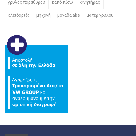
γρυλος παραθυρου
καπό πίσω
κινητήρας
κλειδαριές
μηχανή
μονάδα abs
μοτέρ γρύλου