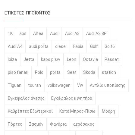
ΕΤΙΚΈΤΕΣ ΠΡΟΪΌΝΤΟΣ
1K
abs
Altea
Audi
Audi A3
Audi A3 8P
Audi A4
audi porta
diesel
Fabia
Golf
Golf6
Ibiza
Jetta
kapo pisw
Leon
Octavia
Passat
piso fanari
Polo
porta
Seat
Skoda
station
Tiguan
touran
volkswagen
Vw
Αντλία υποπίεσης
Εγκέφαλος άνεσης
Εγκέφαλος κινητήρα
Καθρέπτες Εξωτερικοί
Καπό Μπρος-Πίσω
Μούρη
Πόρτες
Σασμάν
Φανάρια
αερόσακος