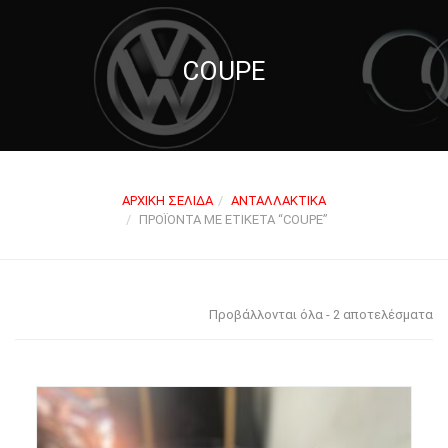
COUPE
ΑΡΧΙΚΉ ΣΕΛΊΔΑ
ΑΝΤΑΛΛΑΚΤΙΚΆ
ΠΡΟΪΌΝΤΑ ΜΕ ΕΤΙΚΈΤΑ “COUPE”
Προβάλλονται όλα - 2 αποτελέσματα