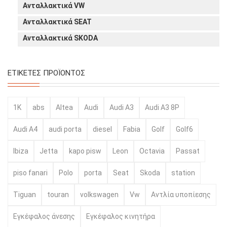
Ανταλλακτικά VW
Ανταλλακτικά SEAT
Ανταλλακτικά SKODA
ΕΤΙΚΈΤΕΣ ΠΡΟΪΌΝΤΟΣ
1K
abs
Altea
Audi
Audi A3
Audi A3 8P
Audi A4
audi porta
diesel
Fabia
Golf
Golf6
Ibiza
Jetta
kapo pisw
Leon
Octavia
Passat
piso fanari
Polo
porta
Seat
Skoda
station
Tiguan
touran
volkswagen
Vw
Αντλία υποπίεσης
Εγκέφαλος άνεσης
Εγκέφαλος κινητήρα