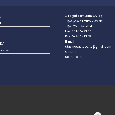
Στοιχεία επικοινωνίας
κή
Τηλέφωνα Επικοινωνίας
I
Τηλ.:
2610 526194
Fax: 2610 523177
Κιν.:
6936 171178
T
E-mail
DA
stasinosautoparts@gmail.com
οινωνία
Ωράριο
08:30-16:30