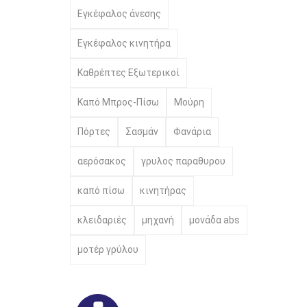
Εγκέφαλος άνεσης
Εγκέφαλος κινητήρα
Καθρέπτες Εξωτερικοί
Καπό Μπρος-Πίσω
Μούρη
Πόρτες
Σασμάν
Φανάρια
αερόσακος
γρυλος παραθυρου
καπό πίσω
κινητήρας
κλειδαριές
μηχανή
μονάδα abs
μοτέρ γρύλου