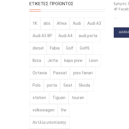
ΕΤΙΚΈΤΕΣ ΠΡΟΪΌΝΤΟΣ
Εμπρός δ
4F Facel
...
1K
abs
Altea
Audi
Audi A3
ΔΙΑΒΆΣ
Audi A3 8P
Audi A4
audi porta
diesel
Fabia
Golf
Golf6
Ibiza
Jetta
kapo pisw
Leon
Octavia
Passat
piso fanari
Polo
porta
Seat
Skoda
station
Tiguan
touran
volkswagen
Vw
Αντλία υποπίεσης