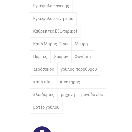
Εγκέφαλος άνεσης
Εγκέφαλος κινητήρα
Καθρέπτες Εξωτερικοί
Καπό Μπρος-Πίσω
Μούρη
Πόρτες
Σασμάν
Φανάρια
αερόσακος
γρυλος παραθυρου
καπό πίσω
κινητήρας
κλειδαριές
μηχανή
μονάδα abs
μοτέρ γρύλου