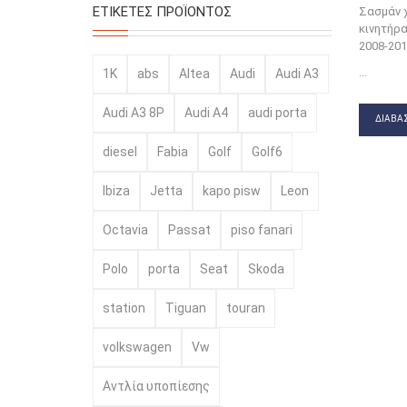
ΕΤΙΚΈΤΕΣ ΠΡΟΪΌΝΤΟΣ
Σασμάν 
κινητήρα
2008-201
...
1K
abs
Altea
Audi
Audi A3
Audi A3 8P
Audi A4
audi porta
ΔΙΑΒΆΣ
diesel
Fabia
Golf
Golf6
Ibiza
Jetta
kapo pisw
Leon
Octavia
Passat
piso fanari
Polo
porta
Seat
Skoda
station
Tiguan
touran
volkswagen
Vw
Αντλία υποπίεσης