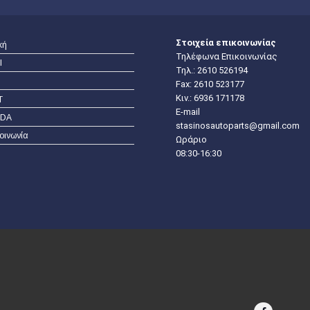
Στοιχεία επικοινωνίας
κή
Τηλέφωνα Επικοινωνίας
I
Τηλ.:
2610 526194
Fax: 2610 523177
Κιν.:
6936 171178
T
E-mail
DA
stasinosautoparts@gmail.com
οινωνία
Ωράριο
08:30-16:30