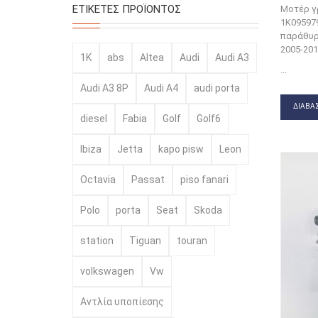
ΕΤΙΚΈΤΕΣ ΠΡΟΪΌΝΤΟΣ
Μοτέρ γ
1K09597
παράθυρ
2005-201
1K
abs
Altea
Audi
Audi A3
...
Audi A3 8P
Audi A4
audi porta
ΔΙΑΒΆΣ
diesel
Fabia
Golf
Golf6
Ibiza
Jetta
kapo pisw
Leon
Octavia
Passat
piso fanari
Polo
porta
Seat
Skoda
station
Tiguan
touran
volkswagen
Vw
Αντλία υποπίεσης