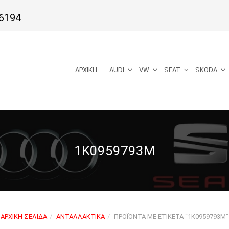
6194
ΑΡΧΙΚΉ
AUDI
VW
SEAT
SKODA
1K0959793M
ΑΡΧΙΚΉ ΣΕΛΊΔΑ
ΑΝΤΑΛΛΑΚΤΙΚΆ
ΠΡΟΪΌΝΤΑ ΜΕ ΕΤΙΚΈΤΑ “1K0959793M”