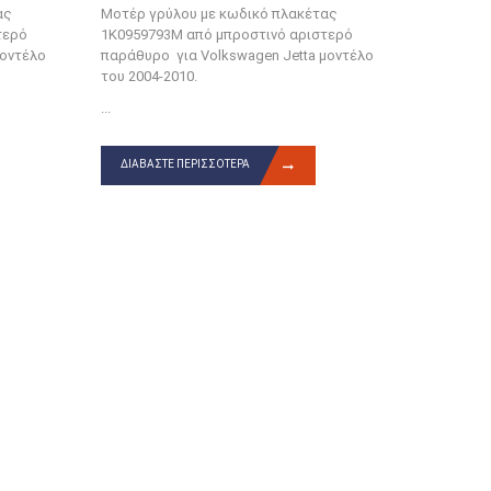
ας
Μοτέρ γρύλου με κωδικό πλακέτας
τερό
1K0959793M από μπροστινό αριστερό
μοντέλο
παράθυρο για Volkswagen Jetta μοντέλο
του 2004-2010.
...
ΔΙΑΒΆΣΤΕ ΠΕΡΙΣΣΌΤΕΡΑ