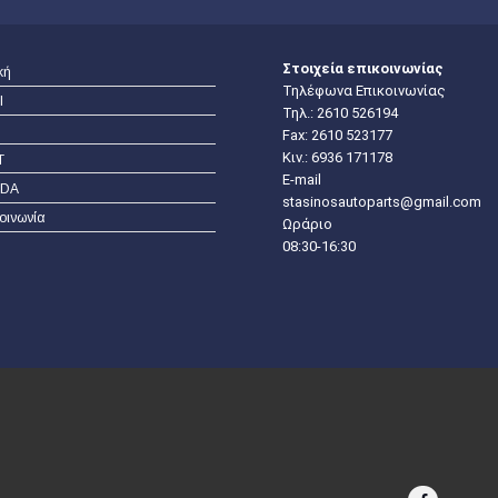
Στοιχεία επικοινωνίας
κή
Τηλέφωνα Επικοινωνίας
I
Τηλ.:
2610 526194
Fax: 2610 523177
Κιν.:
6936 171178
T
E-mail
DA
stasinosautoparts@gmail.com
οινωνία
Ωράριο
08:30-16:30