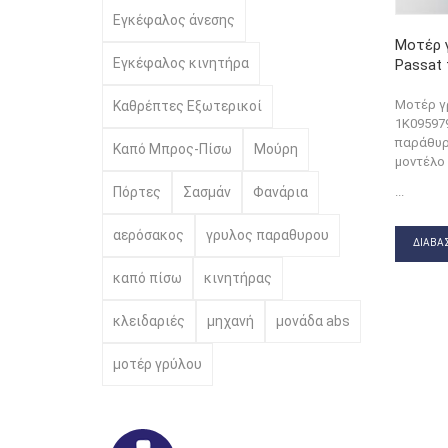
Εγκέφαλος άνεσης
Μοτέρ 
Εγκέφαλος κινητήρα
Passat 
Μοτέρ γ
Καθρέπτες Εξωτερικοί
1K09597
παράθυρ
Καπό Μπρος-Πίσω
Μούρη
μοντέλο 
...
Πόρτες
Σασμάν
Φανάρια
αερόσακος
γρυλος παραθυρου
ΔΙΑΒΆΣ
καπό πίσω
κινητήρας
κλειδαριές
μηχανή
μονάδα abs
μοτέρ γρύλου