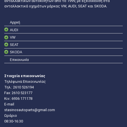
ανταλλακτικών αυτοκινήτων από το 1999, με εξειδίκευση στα
ανταλλακτικά οχημάτων μάρκας VW, AUDI, SEAT και SKODA.
Αρχική
AUDI
VW
SEAT
SKODA
Επικοινωνία
Στοιχεία επικοινωνίας
Τηλέφωνα Επικοινωνίας
Τηλ.:
2610 526194
Fax: 2610 523177
Κιν.:
6936 171178
E-mail
stasinosautoparts@gmail.com
Ωράριο
08:30-16:30