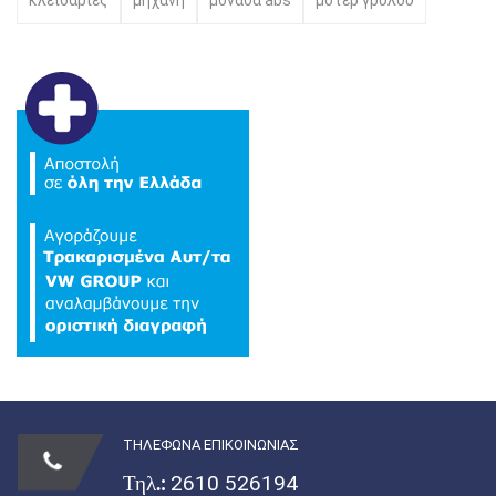
κλειδαριές
μηχανή
μονάδα abs
μοτέρ γρύλου
ΤΗΛΕΦΩΝΑ ΕΠΙΚΟΙΝΩΝΙΑΣ
Τηλ.:
2610 526194