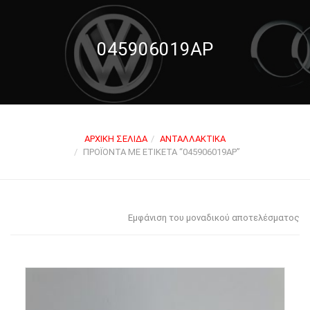
045906019AP
ΑΡΧΙΚΉ ΣΕΛΊΔΑ
ΑΝΤΑΛΛΑΚΤΙΚΆ
ΠΡΟΪΌΝΤΑ ΜΕ ΕΤΙΚΈΤΑ “045906019AP”
Εμφάνιση του μοναδικού αποτελέσματος