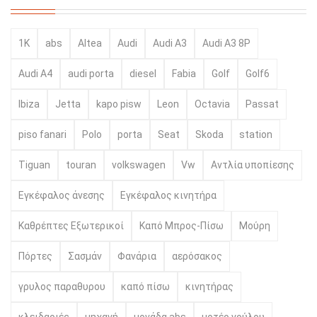
1K
abs
Altea
Audi
Audi A3
Audi A3 8P
Audi A4
audi porta
diesel
Fabia
Golf
Golf6
Ibiza
Jetta
kapo pisw
Leon
Octavia
Passat
piso fanari
Polo
porta
Seat
Skoda
station
Tiguan
touran
volkswagen
Vw
Αντλία υποπίεσης
Εγκέφαλος άνεσης
Εγκέφαλος κινητήρα
Καθρέπτες Εξωτερικοί
Καπό Μπρος-Πίσω
Μούρη
Πόρτες
Σασμάν
Φανάρια
αερόσακος
γρυλος παραθυρου
καπό πίσω
κινητήρας