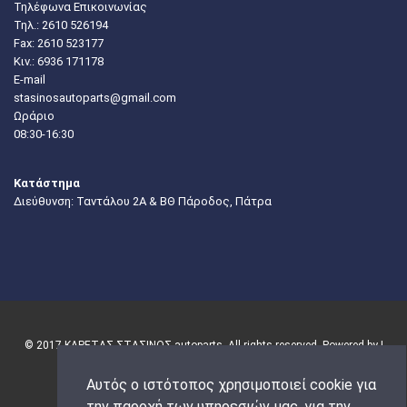
Τηλέφωνα Επικοινωνίας
Τηλ.:
2610 526194
Fax: 2610 523177
Κιν.:
6936 171178
E-mail
stasinosautoparts@gmail.com
Ωράριο
08:30-16:30
Κατάστημα
Διεύθυνση: Ταντάλου 2Α & ΒΘ Πάροδος, Πάτρα
© 2017 ΚΑΡΕΤΑΣ-ΣΤΑΣΙΝΟΣ autoparts. All rights reserved. Powered by |
Αυτός ο ιστότοπος χρησιμοποιεί cookie για
την παροχή των υπηρεσιών μας, για την