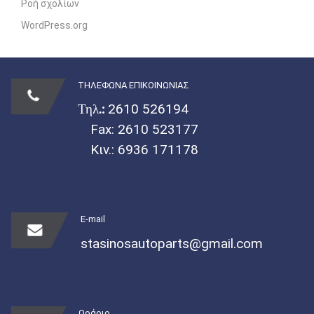
Ροή σχολίων
WordPress.org
ΤΗΛΕΦΩΝΑ ΕΠΙΚΟΙΝΩΝΙΑΣ
Τηλ.:
2610 526194
Fax: 2610 523177
Κιν.:
6936 171178
E-mail
stasinosautoparts@gmail.com
Ωράριο