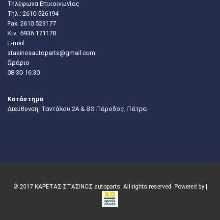
Τηλέφωνα Επικοινωνίας
Τηλ.:
2610 526194
Fax: 2610 523177
Κιν.:
6936 171178
E-mail
stasinosautoparts@gmail.com
Ωράριο
08:30-16:30
Κατάστημα
Διεύθυνση: Ταντάλου 2Α & ΒΘ Πάροδος, Πάτρα
© 2017 ΚΑΡΕΤΑΣ-ΣΤΑΣΙΝΟΣ autoparts. All rights reserved. Powered by |