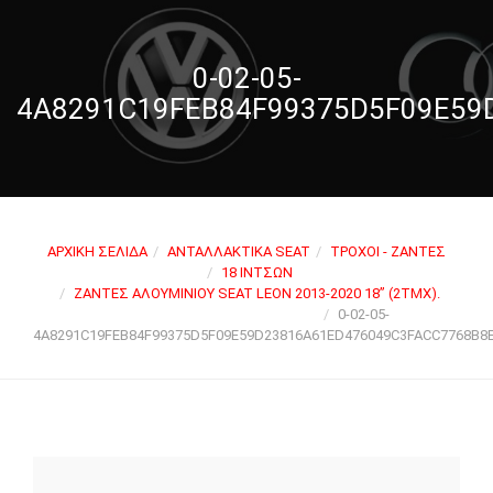
0-02-05-
4A8291C19FEB84F99375D5F09E59
ΑΡΧΙΚΉ ΣΕΛΊΔΑ
ΑΝΤΑΛΛΑΚΤΙΚΆ SEAT
ΤΡΌΧΟΙ - ΖΆΝΤΕΣ
18 ΙΝΤΣΏΝ
ΖΆΝΤΕΣ ΑΛΟΥΜΙΝΊΟΥ SEAT LEON 2013-2020 18” (2ΤΜΧ).
0-02-05-
4A8291C19FEB84F99375D5F09E59D23816A61ED476049C3FACC7768B8E