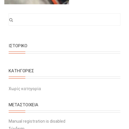
ΙΣΤΟΡΙΚΌ
KΑΤΗΓΟΡΊΕΣ
Χωρίς κατηγορία
ΜΕΤΑΣΤΟΙΧΕΊΑ
Manual registration is disabled
Σύνδεση