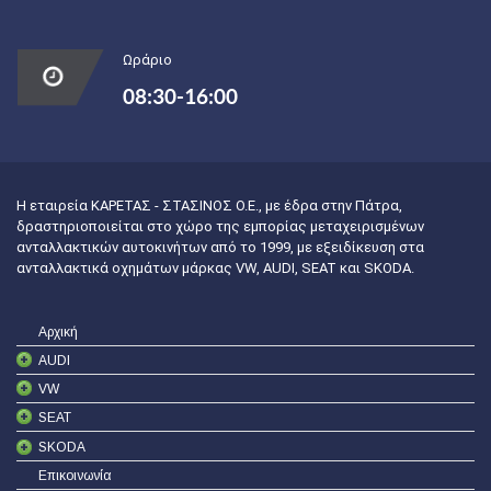
Ωράριο
08:30-16:00
Η εταιρεία ΚΑΡΕΤΑΣ - ΣΤΑΣΙΝΟΣ Ο.Ε., με έδρα στην Πάτρα,
δραστηριοποιείται στο χώρο της εμπορίας μεταχειρισμένων
ανταλλακτικών αυτοκινήτων από το 1999, με εξειδίκευση στα
ανταλλακτικά οχημάτων μάρκας VW, AUDI, SEAT και SKODA.
Αρχική
AUDI
VW
SEAT
SKODA
Επικοινωνία