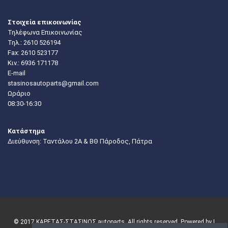
Στοιχεία επικοινωνίας
Τηλέφωνα Επικοινωνίας
Τηλ.:
2610 526194
Fax: 2610 523177
Κιν.:
6936 171178
E-mail
stasinosautoparts@gmail.com
Ωράριο
08:30-16:30
Κατάστημα
Διεύθυνση: Ταντάλου 2Α & ΒΘ Πάροδος, Πάτρα
© 2017 ΚΑΡΕΤΑΣ-ΣΤΑΣΙΝΟΣ autoparts. All rights reserved. Powered by |