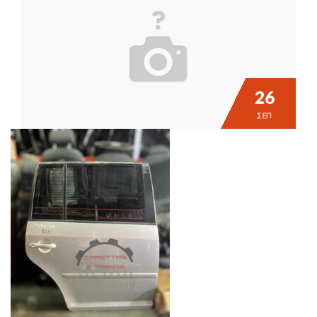
26
ΣΕΠ