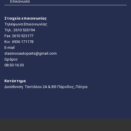
Επικοινωνία
Στοιχεία επικοινωνίας
Τηλέφωνα Επικοινωνίας
Τηλ.:
2610 526194
Fax: 2610 523177
Κιν.:
6936 171178
E-mail
stasinosautoparts@gmail.com
Ωράριο
08:30-16:30
Κατάστημα
Διεύθυνση: Ταντάλου 2Α & ΒΘ Πάροδος, Πάτρα