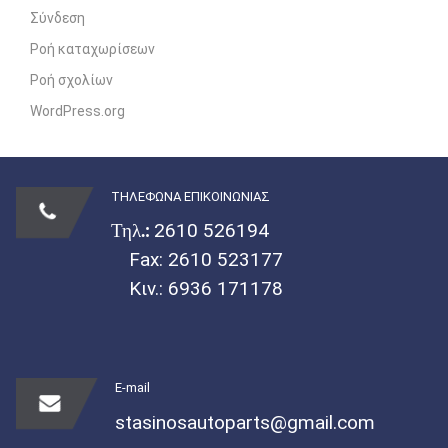
Σύνδεση
Ροή καταχωρίσεων
Ροή σχολίων
WordPress.org
ΤΗΛΕΦΩΝΑ ΕΠΙΚΟΙΝΩΝΙΑΣ
Τηλ.:
2610 526194
Fax: 2610 523177
Κιν.:
6936 171178
E-mail
stasinosautoparts@gmail.com