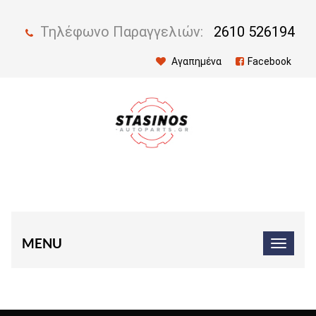
Τηλέφωνο Παραγγελιών:
2610 526194
Αγαπημένα
Facebook
MENU