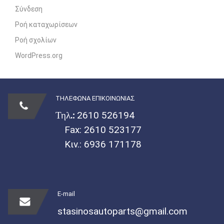
Σύνδεση
Ροή καταχωρίσεων
Ροή σχολίων
WordPress.org
ΤΗΛΕΦΩΝΑ ΕΠΙΚΟΙΝΩΝΙΑΣ
Τηλ.:
2610 526194
Fax: 2610 523177
Κιν.:
6936 171178
E-mail
stasinosautoparts@gmail.com