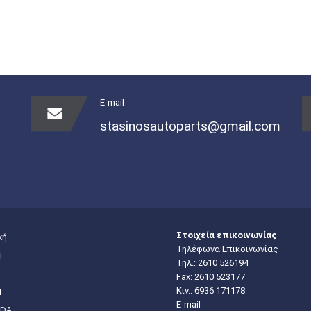
E-mail
stasinosautoparts@gmail.com
Στοιχεία επικοινωνίας
κή
Τηλέφωνα Επικοινωνίας
I
Τηλ.:
2610 526194
Fax: 2610 523177
Κιν.:
6936 171178
T
E-mail
DA