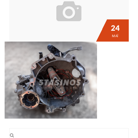
24
ΜΆΙ