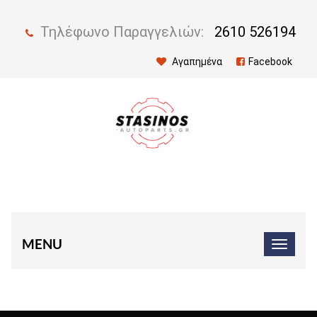
Τηλέφωνο Παραγγελιών:
2610 526194
Αγαπημένα
Facebook
MENU