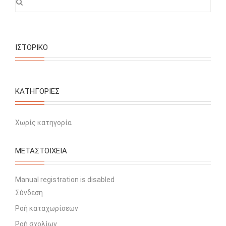
ΙΣΤΟΡΙΚΌ
KΑΤΗΓΟΡΊΕΣ
Χωρίς κατηγορία
ΜΕΤΑΣΤΟΙΧΕΊΑ
Manual registration is disabled
Σύνδεση
Ροή καταχωρίσεων
Ροή σχολίων