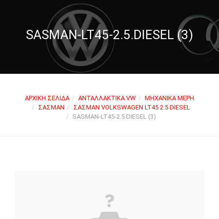
SASMAN-LT45-2.5.DIESEL (3)
ΑΡΧΙΚΉ ΣΕΛΊΔΑ
ΑΝΤΑΛΛΑΚΤΙΚΆ VW
ΜΗΧΑΝΙΚΆ ΜΈΡΗ
ΣΑΣΜΆΝ
ΣΑΣΜΆΝ VOLKSWAGEN LT45 2.5 DIESEL
SASMAN-LT45-2.5.DIESEL (3)