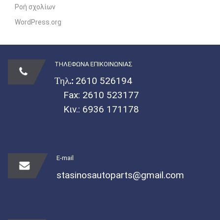
Ροή σχολίων
WordPress.org
ΤΗΛΕΦΩΝΑ ΕΠΙΚΟΙΝΩΝΙΑΣ
Τηλ.:
2610 526194
Fax: 2610 523177
Κιν.:
6936 171178
E-mail
stasinosautoparts@gmail.com