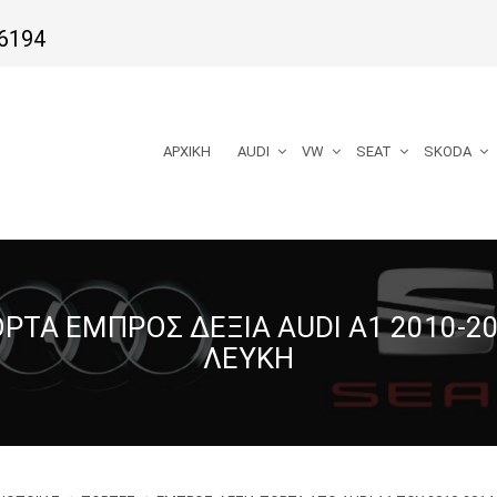
6194
ΑΡΧΙΚΉ
AUDI
VW
SEAT
SKODA
ΡΤΑ ΕΜΠΡΟΣ ΔΕΞΙΑ AUDI A1 2010-2
ΛΕΥΚΗ