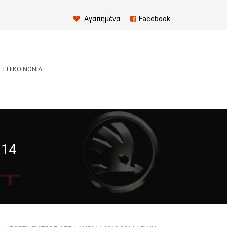
Αγαπημένα
Facebook
ΕΠΙΚΟΙΝΩΝΊΑ
014