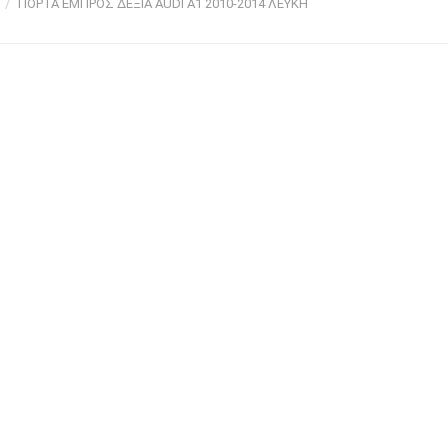
ΠΟΡΤΑ ΕΜΠΡΟΣ ΔΕΞΙΑ AUDI A1 2010-2014 ΛΕΥΚΗ