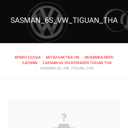
SASMAN_6S_VW_TIGUAN_THA
ΑΡΧΙΚΉ ΣΕΛΊΔΑ
ΑΝΤΑΛΛΑΚΤΙΚΆ VW
ΜΗΧΑΝΙΚΆ ΜΈΡΗ
ΣΑΣΜΆΝ
ΣΑΣΜΆΝ 6S VOLKSWAGEN TIGUAN THA
SASMAN_6S_VW_TIGUAN_THA