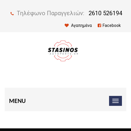
Τηλέφωνο Παραγγελιών:
2610 526194
Αγαπημένα
Facebook
MENU