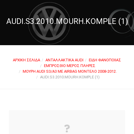
AUDI.S3.2010.MOURH.KOMPLE (1)
ΑΡΧΙΚΉ ΣΕΛΊΔΑ
ΑΝΤΑΛΛΑΚΤΙΚΆ AUDI
ΕΊΔΗ ΦΑΝΟΠΟΙΊΑΣ
ΕΜΠΡΌΣΘΙΟ ΜΈΡΟΣ ΠΛΉΡΕΣ
ΜΟΎΡΗ AUDI S3/A3 ΜΕ AIRBAG ΜΟΝΤΈΛΟ 2008-2012.
AUDI.S3.2010.MOURH.KOMPLE (1)