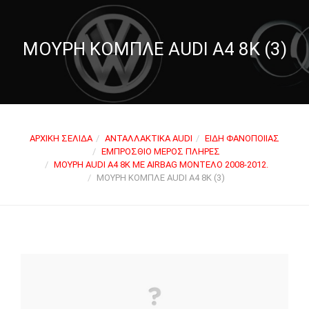
ΜΟΎΡΗ ΚΟΜΠΛΈ AUDI A4 8K (3)
ΑΡΧΙΚΉ ΣΕΛΊΔΑ
ΑΝΤΑΛΛΑΚΤΙΚΆ AUDI
ΕΊΔΗ ΦΑΝΟΠΟΙΊΑΣ
ΕΜΠΡΌΣΘΙΟ ΜΈΡΟΣ ΠΛΉΡΕΣ
ΜΟΎΡΗ AUDI A4 8K ΜΕ AIRBAG ΜΟΝΤΈΛΟ 2008-2012.
ΜΟΎΡΗ ΚΟΜΠΛΈ AUDI A4 8K (3)