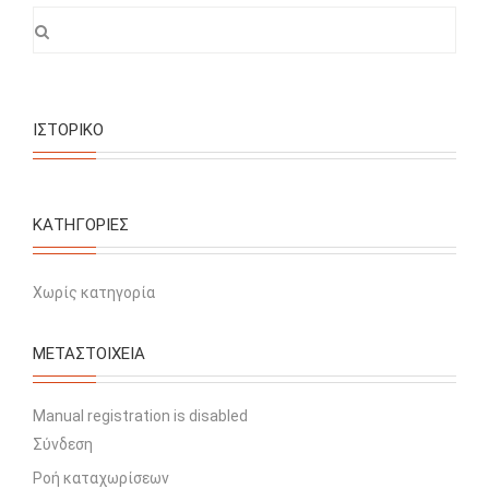
ΙΣΤΟΡΙΚΌ
KΑΤΗΓΟΡΊΕΣ
Χωρίς κατηγορία
ΜΕΤΑΣΤΟΙΧΕΊΑ
Manual registration is disabled
Σύνδεση
Ροή καταχωρίσεων