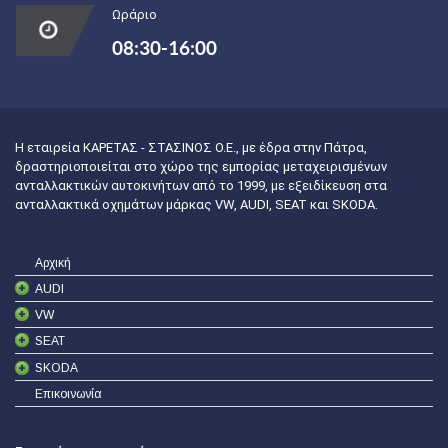
Ωράριο
08:30-16:00
Η εταιρεία ΚΑΡΕΤΑΣ - ΣΤΑΣΙΝΟΣ Ο.Ε., με έδρα στην Πάτρα,
δραστηριοποιείται στο χώρο της εμπορίας μεταχειρισμένων
ανταλλακτικών αυτοκινήτων από το 1999, με εξειδίκευση στα
ανταλλακτικά οχημάτων μάρκας VW, AUDI, SEAT και SKODA.
Αρχική
AUDI
VW
SEAT
SKODA
Επικοινωνία