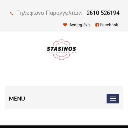
Τηλέφωνο Παραγγελιών:
2610 526194
Αγαπημένα
Facebook
MENU