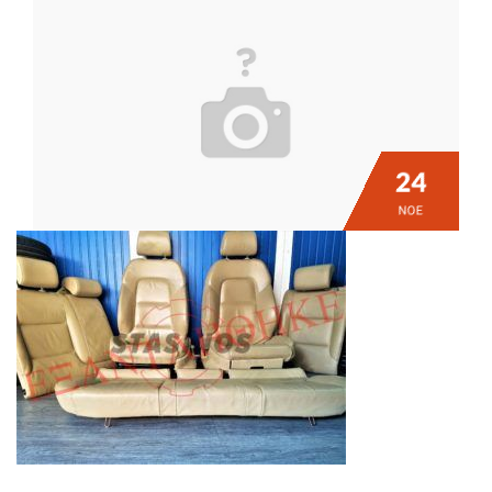
24
ΝΟΈ