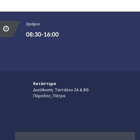
Ωράριο
08:30-16:00
Κατάστημα
Διεύθυνση: Ταντάλου 2Α & ΒΘ
Πάροδος, Πάτρα