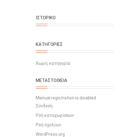
ΙΣΤΟΡΙΚΌ
KΑΤΗΓΟΡΊΕΣ
Χωρίς κατηγορία
ΜΕΤΑΣΤΟΙΧΕΊΑ
Manual registration is disabled
Σύνδεση
Ροή καταχωρίσεων
Ροή σχολίων
WordPress.org