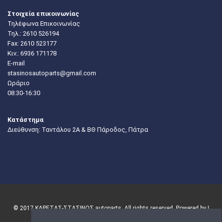
Στοιχεία επικοινωνίας
Τηλέφωνα Επικοινωνίας
Τηλ.:
2610 526194
Fax: 2610 523177
Κιν.:
6936 171178
E-mail
stasinosautoparts@gmail.com
Ωράριο
08:30-16:30
Κατάστημα
Διεύθυνση: Ταντάλου 2Α & ΒΘ Πάροδος, Πάτρα
© 2017 ΚΑΡΕΤΑΣ-ΣΤΑΣΙΝΟΣ autoparts. All rights reserved. Powered by |