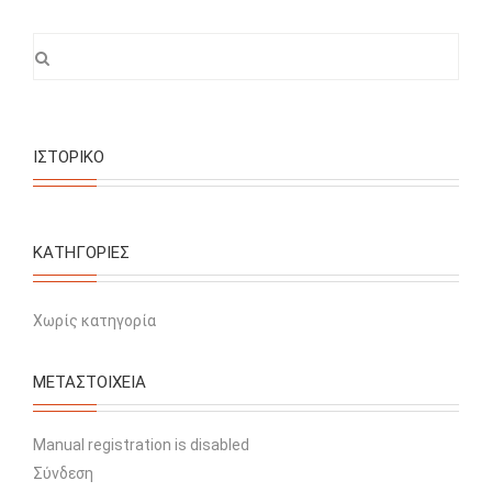
ΙΣΤΟΡΙΚΌ
KΑΤΗΓΟΡΊΕΣ
Χωρίς κατηγορία
ΜΕΤΑΣΤΟΙΧΕΊΑ
Manual registration is disabled
Σύνδεση