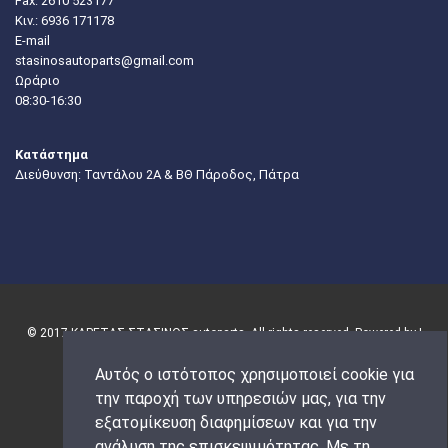
Fax: 2610 523177
Κιν.:
6936 171178
E-mail
stasinosautoparts@gmail.com
Ωράριο
08:30-16:30
Κατάστημα
Διεύθυνση: Ταντάλου 2Α & ΒΘ Πάροδος, Πάτρα
© 2017 ΚΑΡΕΤΑΣ-ΣΤΑΣΙΝΟΣ autoparts. All rights reserved. Powered by |
Αυτός ο ιστότοπος χρησιμοποιεί cookie για
την παροχή των υπηρεσιών μας, για την
εξατομίκευση διαφημίσεων και για την
ανάλυση της επισκεψιμότητας. Με τη