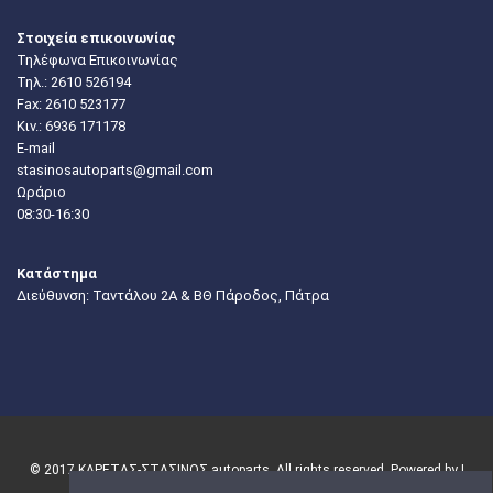
Στοιχεία επικοινωνίας
Τηλέφωνα Επικοινωνίας
Τηλ.:
2610 526194
Fax: 2610 523177
Κιν.:
6936 171178
E-mail
stasinosautoparts@gmail.com
Ωράριο
08:30-16:30
Κατάστημα
Διεύθυνση: Ταντάλου 2Α & ΒΘ Πάροδος, Πάτρα
© 2017 ΚΑΡΕΤΑΣ-ΣΤΑΣΙΝΟΣ autoparts. All rights reserved. Powered by |