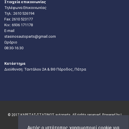
Στοιχεία επικοινωνίας
Τηλέφωνα Επικοινωνίας
Τηλ.:
2610 526194
Fax: 2610 523177
Κιν.:
6936 171178
E-mail
stasinosautoparts@gmail.com
Ωράριο
08:30-16:30
Κατάστημα
Διεύθυνση: Ταντάλου 2Α & ΒΘ Πάροδος, Πάτρα
© 2017 ΚΑΡΕΤΑΣ-ΣΤΑΣΙΝΟΣ autoparts. All rights reserved. Powered by |
Αυτός ο ιστότοπος χρησιμοποιεί cookie για