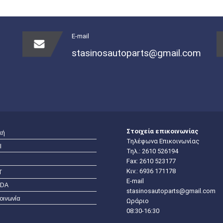
E-mail
stasinosautoparts@gmail.com
Στοιχεία επικοινωνίας
κή
Τηλέφωνα Επικοινωνίας
I
Τηλ.:
2610 526194
Fax: 2610 523177
Κιν.:
6936 171178
T
E-mail
DA
stasinosautoparts@gmail.com
οινωνία
Ωράριο
08:30-16:30