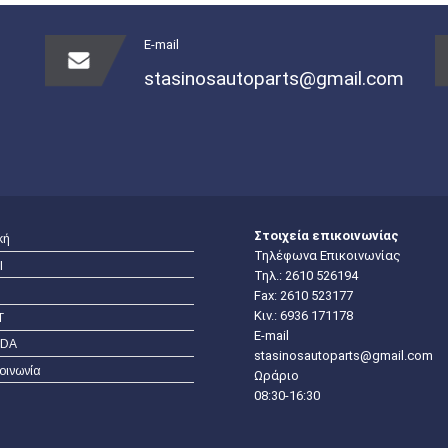
E-mail
stasinosautoparts@gmail.com
Στοιχεία επικοινωνίας
κή
Τηλέφωνα Επικοινωνίας
I
Τηλ.:
2610 526194
Fax: 2610 523177
Κιν.:
6936 171178
T
E-mail
DA
stasinosautoparts@gmail.com
οινωνία
Ωράριο
08:30-16:30