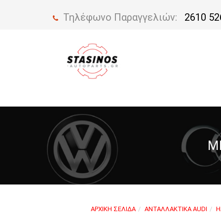
Τηλέφωνο Παραγγελιών:
2610 52
M
ΑΡΧΙΚΉ ΣΕΛΊΔΑ
ΑΝΤΑΛΛΑΚΤΙΚΆ AUDI
Η