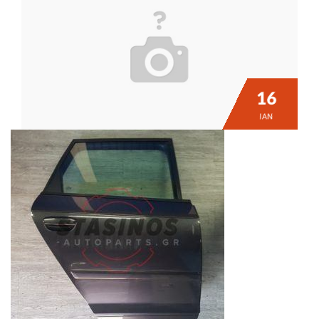
16
ΙΑΝ