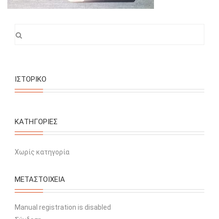
ΙΣΤΟΡΙΚΌ
KΑΤΗΓΟΡΊΕΣ
Χωρίς κατηγορία
ΜΕΤΑΣΤΟΙΧΕΊΑ
Manual registration is disabled