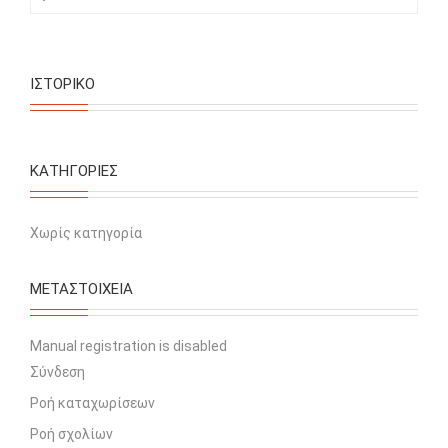
ΙΣΤΟΡΙΚΌ
KΑΤΗΓΟΡΊΕΣ
Χωρίς κατηγορία
ΜΕΤΑΣΤΟΙΧΕΊΑ
Manual registration is disabled
Σύνδεση
Ροή καταχωρίσεων
Ροή σχολίων