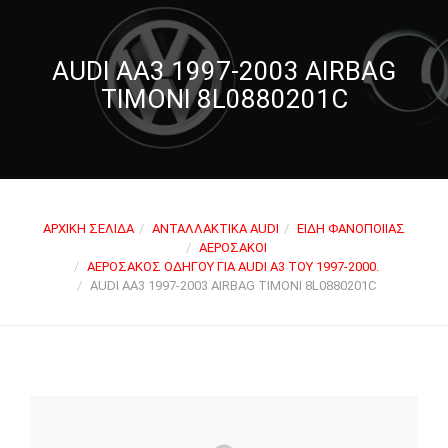
AUDI AA3 1997-2003 AIRBAG
TIMONI 8L0880201C
ΑΡΧΙΚΉ ΣΕΛΊΔΑ
ΑΝΤΑΛΛΑΚΤΙΚΆ AUDI
ΕΊΔΗ ΦΑΝΟΠΟΙΊΑΣ
ΑΕΡΌΣΑΚΟΙ
ΑΕΡΌΣΑΚΟΣ ΟΔΗΓΟΎ ΓΙΑ AUDI A3 ΤΟΥ 1997-2000.
AUDI AA3 1997-2003 AIRBAG TIMONI 8L0880201C