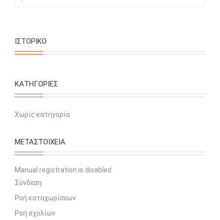
ΙΣΤΟΡΙΚΌ
KΑΤΗΓΟΡΊΕΣ
Χωρίς κατηγορία
ΜΕΤΑΣΤΟΙΧΕΊΑ
Manual registration is disabled
Σύνδεση
Ροή καταχωρίσεων
Ροή σχολίων