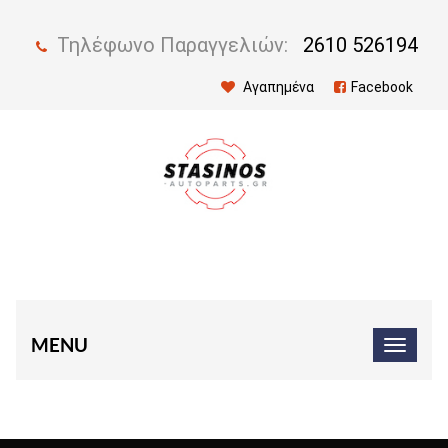
Τηλέφωνο Παραγγελιών:
2610 526194
Αγαπημένα
Facebook
MENU