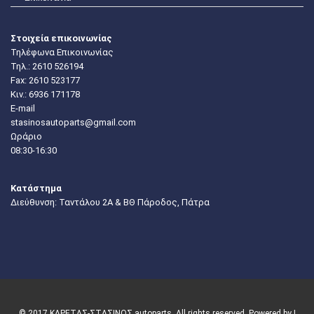
Στοιχεία επικοινωνίας
Τηλέφωνα Επικοινωνίας
Τηλ.:
2610 526194
Fax: 2610 523177
Κιν.:
6936 171178
E-mail
stasinosautoparts@gmail.com
Ωράριο
08:30-16:30
Κατάστημα
Διεύθυνση: Ταντάλου 2Α & ΒΘ Πάροδος, Πάτρα
© 2017 ΚΑΡΕΤΑΣ-ΣΤΑΣΙΝΟΣ autoparts. All rights reserved. Powered by |