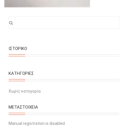
ΙΣΤΟΡΙΚΌ
KΑΤΗΓΟΡΊΕΣ
Χωρίς κατηγορία
ΜΕΤΑΣΤΟΙΧΕΊΑ
Manual registration is disabled