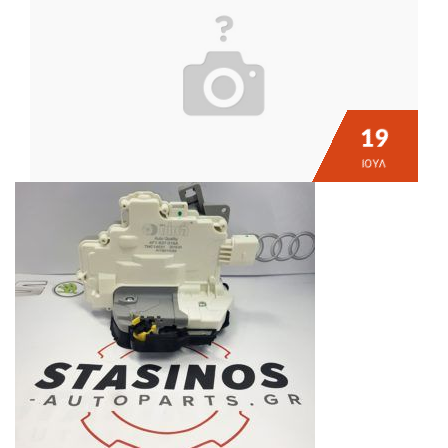
19
ΙΟΎΛ