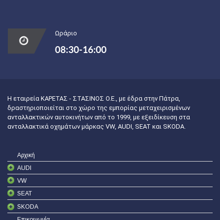
Ωράριο
08:30-16:00
Η εταιρεία ΚΑΡΕΤΑΣ - ΣΤΑΣΙΝΟΣ Ο.Ε., με έδρα στην Πάτρα,
δραστηριοποιείται στο χώρο της εμπορίας μεταχειρισμένων
ανταλλακτικών αυτοκινήτων από το 1999, με εξειδίκευση στα
ανταλλακτικά οχημάτων μάρκας VW, AUDI, SEAT και SKODA.
Αρχική
AUDI
VW
SEAT
SKODA
Επικοινωνία