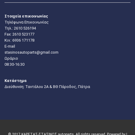
Στοιχεία επικοινωνίας
Τηλέφωνα Επικοινωνίας
Τηλ.:
2610 526194
Fax: 2610 523177
Κιν.:
6936 171178
E-mail
stasinosautoparts@gmail.com
Ωράριο
08:30-16:30
Κατάστημα
Διεύθυνση: Ταντάλου 2Α & ΒΘ Πάροδος, Πάτρα
© 2017 ΚΑΡΕΤΑΣ-ΣΤΑΣΙΝΟΣ autoparts. All rights reserved. Powered by |