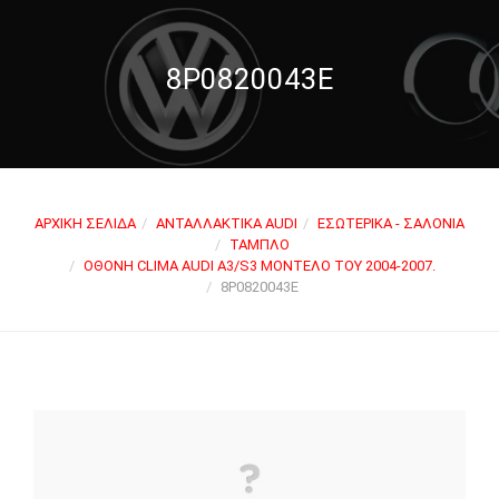
8P0820043E
ΑΡΧΙΚΉ ΣΕΛΊΔΑ
ΑΝΤΑΛΛΑΚΤΙΚΆ AUDI
ΕΣΩΤΕΡΙΚΆ - ΣΑΛΌΝΙΑ
ΤΑΜΠΛΌ
ΟΘΌΝΗ CLIMA AUDI A3/S3 ΜΟΝΤΈΛΟ ΤΟΥ 2004-2007.
8P0820043E