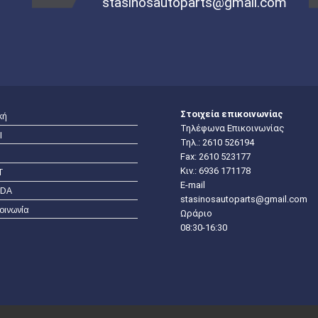
stasinosautoparts@gmail.com
Στοιχεία επικοινωνίας
κή
Τηλέφωνα Επικοινωνίας
I
Τηλ.:
2610 526194
Fax: 2610 523177
Κιν.:
6936 171178
T
E-mail
DA
stasinosautoparts@gmail.com
οινωνία
Ωράριο
08:30-16:30