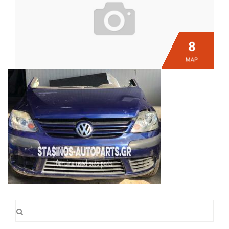
8
ΜΑΡ