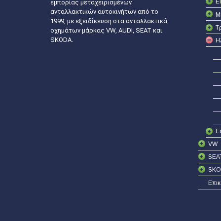
Ε
εμπορίας μεταχειρισμένων
ανταλλακτικών αυτοκινήτων από το
Μ
1999, με εξειδίκευση στα ανταλλακτικά
Τ
οχημάτων μάρκας VW, AUDI, SEAT και
SKODA.
Η
Ε
VW
SEA
SKO
Επικ