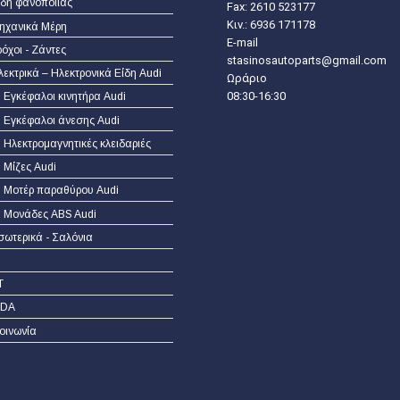
ίδη φανοποιίας
Fax: 2610 523177
Κιν.:
6936 171178
ηχανικά Μέρη
E-mail
ρόχοι - Ζάντες
stasinosautoparts@gmail.com
λεκτρικά – Ηλεκτρονικά Είδη Audi
Ωράριο
08:30-16:30
Εγκέφαλοι κινητήρα Audi
Εγκέφαλοι άνεσης Audi
Ηλεκτρομαγνητικές κλειδαριές
Μίζες Audi
Μοτέρ παραθύρου Audi
Μονάδες ABS Audi
σωτερικά - Σαλόνια
T
DA
οινωνία