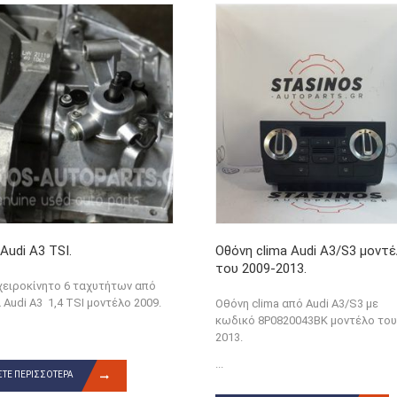
Audi A3 TSI.
Οθόνη clima Audi A3/S3 μοντ
του 2009-2013.
χειροκίνητο 6 ταχυτήτων από
 Audi A3 1,4 TSI μοντέλο 2009.
Οθόνη clima από Audi A3/S3 με
κωδικό 8P0820043BK μοντέλο του
2013.
...
ΤΕ ΠΕΡΙΣΣΌΤΕΡΑ