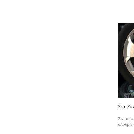
Σετ Ζάν
Σετ από 
αλουμινί
...