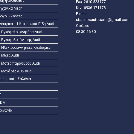
ίδη φανοποιίας
Fax: 2610 523177
Κιν.:
6936 171178
ηχανικά Μέρη
E-mail
ρόχοι - Ζάντες
stasinosautoparts@gmail.com
λεκτρικά – Ηλεκτρονικά Είδη Audi
Ωράριο
08:30-16:30
Εγκέφαλοι κινητήρα Audi
Εγκέφαλοι άνεσης Audi
Ηλεκτρομαγνητικές κλειδαριές
Μίζες Audi
Μοτέρ παραθύρου Audi
Μονάδες ABS Audi
σωτερικά - Σαλόνια
T
DA
οινωνία