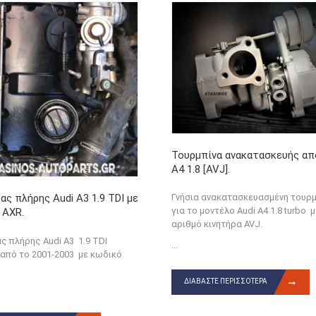
Τουρμπίνα ανακατασκευής απ
A4 1.8 [AVJ].
ας πλήρης Audi A3 1.9 TDI με
Γνήσια ανακατασκευασμένη τουρμ
για το μοντέλο Audi A4 1.8 turbo 
 AXR.
αριθμό κινητήρα AVJ.
ς πλήρης Audi A3 1.9 TDI
...
από το 2001-2003 με κωδικό
ΔΙΑΒΆΣΤΕ ΠΕΡΙΣΣΌΤΕΡΑ