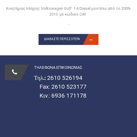
Κινητήρας πλήρης Volkswagen Golf 1.6 Diesel μοντέλο από το 2009-
2013 με κωδικό CAY .
...
ΔΙΑΒΆΣΤΕ ΠΕΡΙΣΣΌΤΕΡΑ
ΤΗΛΕΦΩΝΑ ΕΠΙΚΟΙΝΩΝΙΑΣ
Τηλ.:
2610 526194
Fax: 2610 523177
Κιν.:
6936 171178