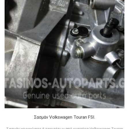
Σασμάν Volkswagen Touran FSI.
Σασμάν χειροκίνητο 6 ταχυτήτων από κινητήρα Volkswagen Touran