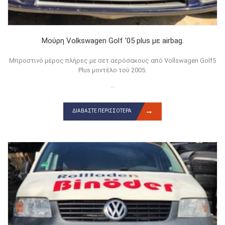
Μούρη Volkswagen Golf ’05 plus με airbag.
Μπροστινό μέρος πλήρες με σετ αερόσακους από Vollswagen Golf5
Plus μοντέλο τού 2005.
...
ΔΙΑΒΆΣΤΕ ΠΕΡΙΣΣΌΤΕΡΑ