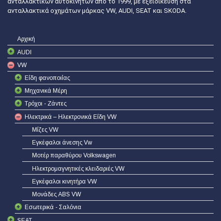
ανταλλακτικών αυτοκινήτων από το 1999, με εξειδίκευση στα
ανταλλακτικά οχημάτων μάρκας VW, AUDI, SEAT και SKODA.
Αρχική
AUDI
VW
Είδη φανοποιίας
Μηχανικά Μέρη
Τρόχοι - Ζάντες
Ηλεκτρικά – Ηλεκτρονικά Είδη VW
Μίζες VW
Εγκέφαλοι άνεσης Vw
Μοτέρ παραθύρου Volkswagen
Ηλεκτρομαγνητικές κλειδαριές VW
Εγκέφαλοι κινητήρα VW
Μονάδες ABS VW
Εσωτερικά - Σαλόνια
SEAT