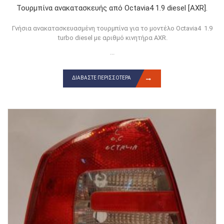
Τουρμπίνα ανακατασκευής από Octavia4 1.9 diesel [AXR].
Γνήσια ανακατασκευασμένη τουρμπίνα για το μοντέλο Octavia4 1.9
turbo diesel με αριθμό κινητήρα AXR.
...
ΔΙΑΒΆΣΤΕ ΠΕΡΙΣΣΌΤΕΡΑ