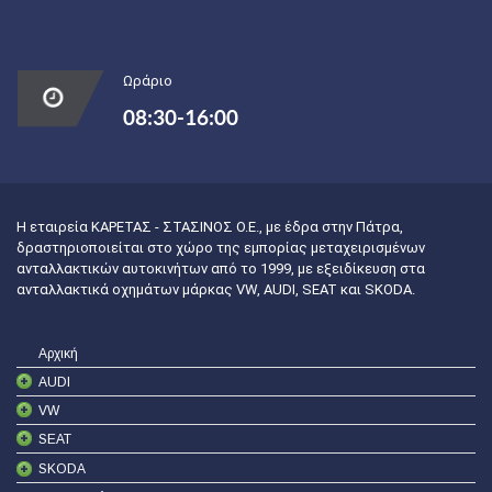
Ωράριο
08:30-16:00
Η εταιρεία ΚΑΡΕΤΑΣ - ΣΤΑΣΙΝΟΣ Ο.Ε., με έδρα στην Πάτρα,
δραστηριοποιείται στο χώρο της εμπορίας μεταχειρισμένων
ανταλλακτικών αυτοκινήτων από το 1999, με εξειδίκευση στα
ανταλλακτικά οχημάτων μάρκας VW, AUDI, SEAT και SKODA.
Αρχική
AUDI
VW
SEAT
SKODA