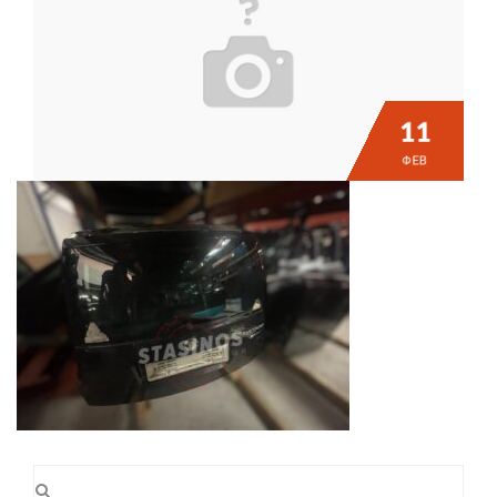
11
ΦΕΒ