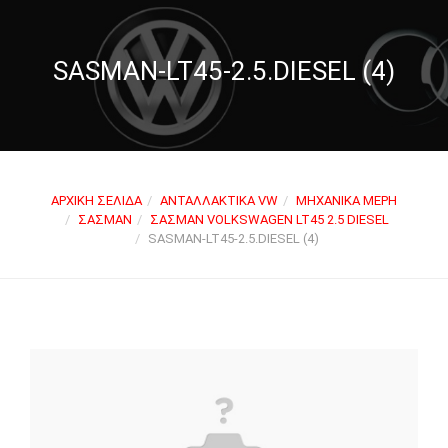
SASMAN-LT45-2.5.DIESEL (4)
ΑΡΧΙΚΉ ΣΕΛΊΔΑ
ΑΝΤΑΛΛΑΚΤΙΚΆ VW
ΜΗΧΑΝΙΚΆ ΜΈΡΗ
ΣΑΣΜΆΝ
ΣΑΣΜΆΝ VOLKSWAGEN LT45 2.5 DIESEL
SASMAN-LT45-2.5.DIESEL (4)