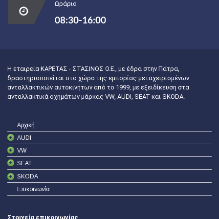
Ωράριο
08:30-16:00
Η εταιρεία ΚΑΡΕΤΑΣ - ΣΤΑΣΙΝΟΣ Ο.Ε., με έδρα στην Πάτρα,
δραστηριοποιείται στο χώρο της εμπορίας μεταχειρισμένων
ανταλλακτικών αυτοκινήτων από το 1999, με εξειδίκευση στα
ανταλλακτικά οχημάτων μάρκας VW, AUDI, SEAT και SKODA.
Αρχική
AUDI
VW
SEAT
SKODA
Επικοινωνία
Στοιχεία επικοινωνίας